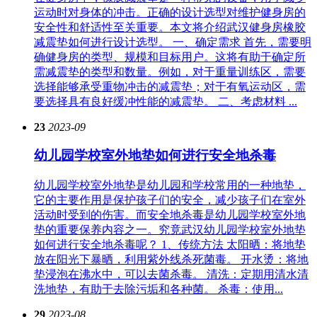
运动时对身体的冲击。正确的设计选型对维护健身房的
安全性和舒适性至关重要。本文将介绍武汉健身房橡胶
减震垫如何进行设计选型。 一、确定需求 首先，需要明
确健身房的类型、规模和目标用户。这将有助于确定所
需减震垫的类型和数量。例如，对于重量训练区，需要
选择能够承受重物冲击的减震垫；对于有氧运动区，需
要选择具有良好缓冲性能的减震垫。 二、考虑材料 ...
23
2023-09
幼儿园学校室外地垫如何进行安全地杀毒
幼儿园学校室外地垫是幼儿园和学校常用的一种地垫，
它的主要作用是保护孩子们的安全，减少孩子们在室外
活动时受到的伤害。而安全地杀毒是幼儿园学校室外地
垫的重要保养内容之一。究竟武汉幼儿园学校室外地垫
如何进行安全地杀毒呢？ 1、传统方法 太阳晒：将地垫
放在阳光下暴晒，利用紫外线杀死菌毒。 开水烫：将地
垫浸泡在沸水中，可以去菌杀毒。 清洗：定期用清水清
洗地垫，有助于去除污垢和各种菌。 杀毒：使用...
29
2023-08